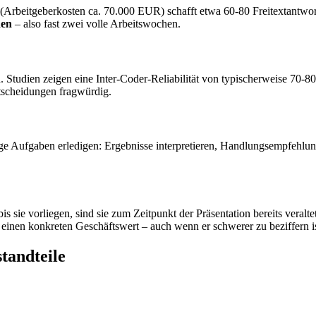
Arbeitgeberkosten ca. 70.000 EUR) schafft etwa 60-80 Freitextantwort
den
– also fast zwei volle Arbeitswochen.
h. Studien zeigen eine Inter-Coder-Reliabilität von typischerweise 70
ntscheidungen fragwürdig.
ge Aufgaben erledigen: Ergebnisse interpretieren, Handlungsempfehlung
ie vorliegen, sind sie zum Zeitpunkt der Präsentation bereits veraltet
t einen konkreten Geschäftswert – auch wenn er schwerer zu beziffern is
tandteile