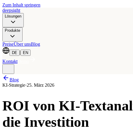
Zum Inhalt springen
deepsight
Lösungen
Produkte
Preise
Über uns
Blog
|
DE
EN
Kontakt
Demo
Blog
KI-Strategie
·
25. März 2026
ROI von KI-Textanaly
die Investition