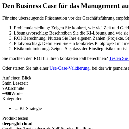
Den Business Case für das Management a
Für eine überzeugende Präsentation vor der Geschäftsführung empfehl
Problemdarstellung: Zeigen Sie konkret, wie viel Zeit und Geld
Lösungsvorschlag: Beschreiben Sie die KI-Lösung und wie sie 
ROI-Berechnung: Nutzen Sie Ihre eigenen Zahlen (Projekte, Stu
Pilotvorschlag: Definieren Sie ein konkretes Pilotprojekt mit me
Risikominimierung: Zeigen Sie, dass der Einstieg risikoarm ist –
Sie möchten den ROI für Ihren konkreten Fall berechnen?
Testen Sie
Oder starten Sie mit einer
Use-Case-Validierung
, bei der wir gemein
Auf einen Blick
5
min
Lesezeit
7
Abschnitte
~
900
Wörter
Kategorien
→
KI-Strategie
Produkt testen
deepsight cloud
Qualitative Textanalyse als Self-Service-Plattform.