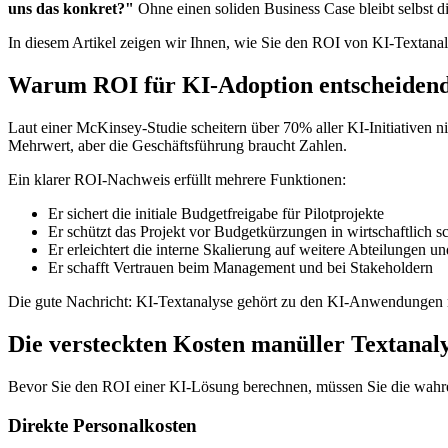
uns das konkret?"
Ohne einen soliden Business Case bleibt selbst 
In diesem Artikel zeigen wir Ihnen, wie Sie den ROI von KI-Textana
Warum ROI für KI-Adoption entscheidend
Laut einer McKinsey-Studie scheitern über 70% aller KI-Initiativen 
Mehrwert, aber die Geschäftsführung braucht Zahlen.
Ein klarer ROI-Nachweis erfüllt mehrere Funktionen:
Er sichert die initiale Budgetfreigabe für Pilotprojekte
Er schützt das Projekt vor Budgetkürzungen in wirtschaftlich s
Er erleichtert die interne Skalierung auf weitere Abteilungen 
Er schafft Vertrauen beim Management und bei Stakeholdern
Die gute Nachricht: KI-Textanalyse gehört zu den KI-Anwendungen
Die versteckten Kosten manüller Textanal
Bevor Sie den ROI einer KI-Lösung berechnen, müssen Sie die wahren
Direkte Personalkosten