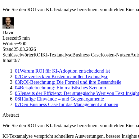
Wie Sie den ROI von KI-Textanalyse berechnen: von direkten Einspar
David
Lesezeit
5
min
Wörter
~
900
Stand
25.03.2026
Schlüsselwörter
ROI
KI-Textanalyse
Business Case
Kosten-Nutzen
Auto
Inhalt
0
/
7
01
Warum ROI für KI-Adoption entscheidend ist
02
Die versteckten Kosten manüller Textanalyse
03
ROI-Berechnung: Die Formel und ihre Bestandteile
04
Beispielrechnung: Ein realistisches Szenario
05
Jenseits der Effizienz: Der strategische Wert von Text-Insight
06
Häufige Einwände – und Gegenargumente
07
Den Business Case für das Management aufbauen
Abstract
Wie Sie den ROI von KI-Textanalyse berechnen: von direkten Einspar
KI-Textanalyse verspricht schnellere Auswertungen, bessere Insight