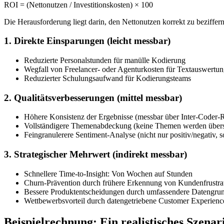
ROI = (Nettonutzen / Investitionskosten) × 100
Die Herausforderung liegt darin, den Nettonutzen korrekt zu beziffer
1. Direkte Einsparungen (leicht messbar)
Reduzierte Personalstunden für manülle Kodierung
Wegfall von Freelancer- oder Agenturkosten für Textauswertu
Reduzierter Schulungsaufwand für Kodierungsteams
2. Qualitätsverbesserungen (mittel messbar)
Höhere Konsistenz der Ergebnisse (messbar über Inter-Coder-Re
Vollständigere Themenabdeckung (keine Themen werden über
Feingranulerere Sentiment-Analyse (nicht nur positiv/negativ,
3. Strategischer Mehrwert (indirekt messbar)
Schnellere Time-to-Insight: Von Wochen auf Stunden
Churn-Prävention durch frühere Erkennung von Kundenfrustra
Bessere Produktentscheidungen durch umfassendere Datengru
Wettbewerbsvorteil durch datengetriebene Customer Experienc
Beispielrechnung: Ein realistisches Szenar