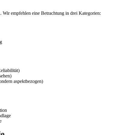
n. Wir empfehlen eine Betrachtung in drei Kategorien:
ng
liabilität)
sehen)
 sondern aspektbezogen)
tion
ndlage
e
io