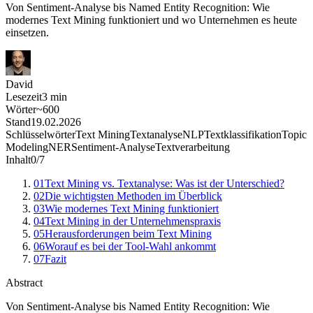
Von Sentiment-Analyse bis Named Entity Recognition: Wie
modernes Text Mining funktioniert und wo Unternehmen es heute
einsetzen.
David
Lesezeit
3
min
Wörter
~
600
Stand
19.02.2026
Schlüsselwörter
Text Mining
Textanalyse
NLP
Textklassifikation
Topic
Modeling
NER
Sentiment-Analyse
Textverarbeitung
Inhalt
0
/
7
01
Text Mining vs. Textanalyse: Was ist der Unterschied?
02
Die wichtigsten Methoden im Überblick
03
Wie modernes Text Mining funktioniert
04
Text Mining in der Unternehmenspraxis
05
Herausforderungen beim Text Mining
06
Worauf es bei der Tool-Wahl ankommt
07
Fazit
Abstract
Von Sentiment-Analyse bis Named Entity Recognition: Wie