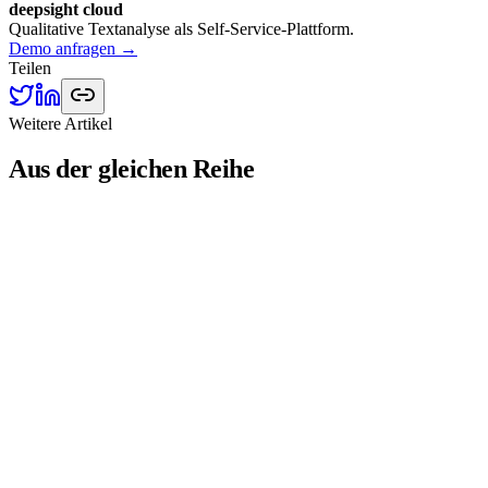
deepsight cloud
Qualitative Textanalyse als Self-Service-Plattform.
Demo anfragen →
Teilen
Weitere Artikel
Aus der gleichen Reihe
Mehrsprachige Textanalyse: So analysieren Sie
Feedback in 30+ Sprachen
Drei Ansätze für mehrsprachige Textanalyse im Vergleich:
sprachspezifische Modelle, multilinguale Modelle und Translate-
then-Analyze. Welcher Ansatz liefert die besten Ergebnisse?
David
10. Mai 2026