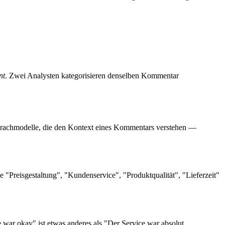
nt
. Zwei Analysten kategorisieren denselben Kommentar
prachmodelle, die den Kontext eines Kommentars verstehen —
Preisgestaltung", "Kundenservice", "Produktqualität", "Lieferzeit"
e war okay" ist etwas anderes als "Der Service war absolut