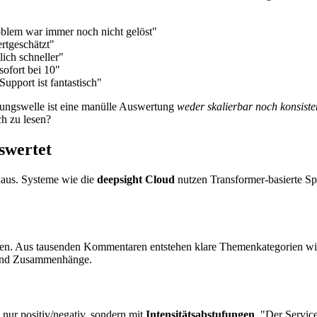
oblem war immer noch nicht gelöst"
rtgeschätzt"
ich schneller"
sofort bei 10"
Support ist fantastisch"
ungswelle ist eine manülle Auswertung
weder skalierbar noch konsiste
ch zu lesen?
swertet
aus. Systeme wie die
deepsight Cloud
nutzen Transformer-basierte S
en. Aus tausenden Kommentaren entstehen klare Themenkategorien wie "
 und Zusammenhänge.
 nur positiv/negativ, sondern mit
Intensitätsabstufungen
. "Der Servic