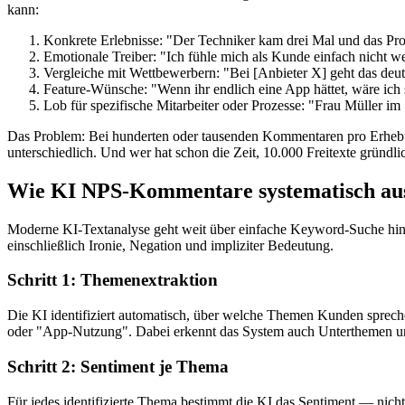
kann:
Konkrete Erlebnisse: "Der Techniker kam drei Mal und das Pr
Emotionale Treiber: "Ich fühle mich als Kunde einfach nicht we
Vergleiche mit Wettbewerbern: "Bei [Anbieter X] geht das deutl
Feature-Wünsche: "Wenn ihr endlich eine App hättet, wäre ich 
Lob für spezifische Mitarbeiter oder Prozesse: "Frau Müller im 
Das Problem: Bei hunderten oder tausenden Kommentaren pro Erheb
unterschiedlich. Und wer hat schon die Zeit, 10.000 Freitexte gründli
Wie KI NPS-Kommentare systematisch au
Moderne KI-Textanalyse geht weit über einfache Keyword-Suche hin
einschließlich Ironie, Negation und impliziter Bedeutung.
Schritt 1: Themenextraktion
Die KI identifiziert automatisch, über welche Themen Kunden sprech
oder "App-Nutzung". Dabei erkennt das System auch Unterthemen
Schritt 2: Sentiment je Thema
Für jedes identifizierte Thema bestimmt die KI das Sentiment — nicht