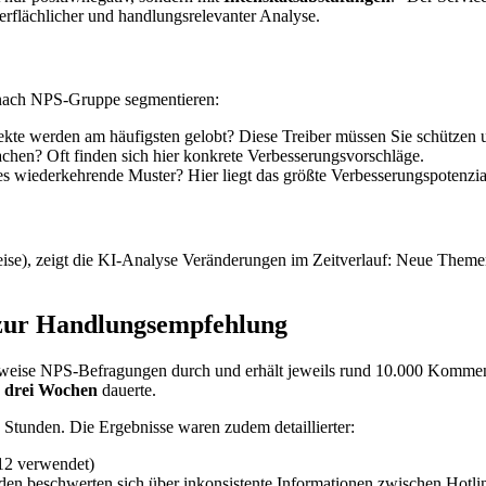
flächlicher und handlungsrelevanter Analyse.
 nach NPS-Gruppe segmentieren:
kte werden am häufigsten gelobt? Diese Treiber müssen Sie schützen 
achen? Oft finden sich hier konkrete Verbesserungsvorschläge.
es wiederkehrende Muster? Hier liegt das größte Verbesserungspotenzia
e), zeigt die KI-Analyse Veränderungen im Zeitverlauf: Neue Themen,
 zur Handlungsempfehlung
sweise NPS-Befragungen durch und erhält jeweils rund 10.000 Kommen
s drei Wochen
dauerte.
 Stunden. Die Ergebnisse waren zudem detaillierter:
 12 verwendet)
den beschwerten sich über inkonsistente Informationen zwischen Hotli