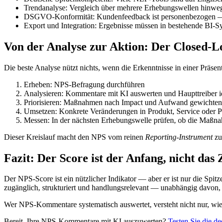
Trendanalyse: Vergleich über mehrere Erhebungswellen hinwe
DSGVO-Konformität: Kundenfeedback ist personenbezogen — 
Export und Integration: Ergebnisse müssen in bestehende BI-S
Von der Analyse zur Aktion: Der Closed-L
Die beste Analyse nützt nichts, wenn die Erkenntnisse in einer Präs
Erheben: NPS-Befragung durchführen
Analysieren: Kommentare mit KI auswerten und Haupttreiber id
Priorisieren: Maßnahmen nach Impact und Aufwand gewichten
Umsetzen: Konkrete Veränderungen in Produkt, Service oder P
Messen: In der nächsten Erhebungswelle prüfen, ob die Maßn
Dieser Kreislauf macht den NPS vom reinen
Reporting-Instrument
z
Fazit: Der Score ist der Anfang, nicht das 
Der NPS-Score ist ein nützlicher Indikator — aber er ist nur die Spit
zugänglich, strukturiert und handlungsrelevant — unabhängig davon
Wer NPS-Kommentare systematisch auswertet, versteht nicht nur, wi
Bereit, Ihre NPS-Kommentare mit KI auszuwerten?
Testen Sie die d