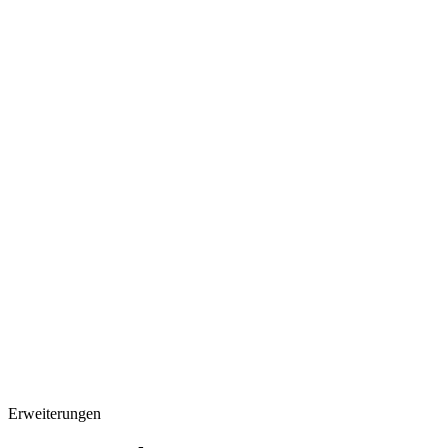
3 Codierer (Teilzeit): ~4.500 €/Mo
Individuell nach Bedarf
Erweiterungen