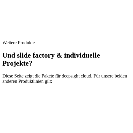
Auf Anfrage
On-Premise
Weitere Produkte
Auf Anfrage
Und slide factory & individuelle
Projekte?
Diese Seite zeigt die Pakete für deepsight cloud. Für unsere beiden
anderen Produktlinien gilt: