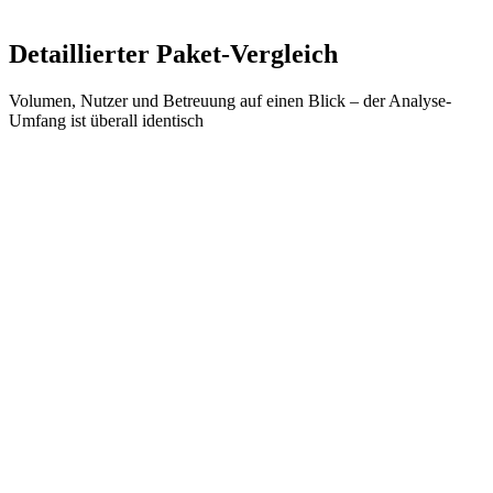
Detaillierter Paket-Vergleich
Volumen, Nutzer und Betreuung auf einen Blick – der Analyse-
Umfang ist überall identisch
Starter
Professional
Enterprise
Kapazität
Responses / Monat
5.000
25.000
ab 50.000
Nutzer
3
10
Unbegrenzt
Projekte
20
Unbegrenzt
Unbegrenzt