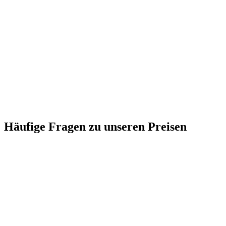
Häufige Fragen zu unseren Preisen
Was ist eine Response?
Gelten diese Preise auch für slide factory und individuelle Projekte?
Unterscheiden sich die Pakete im Funktionsumfang?